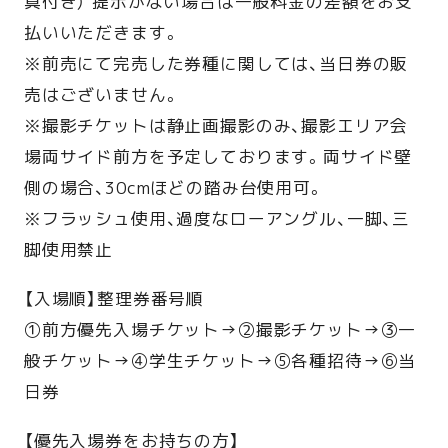
真付き） 提示がない場合は一般料金の差額をお支
払いいただきます。
※前売にて完売した券種に関しては、当日券の販
売はございません。
※撮影チケットは静止画撮影のみ、撮影エリア会
場両サイド前方を予定しております。両サイド壁
側の場合、30cmほどの踏み台使用可。
※フラッシュ使用、過度なローアングル、一脚、三
脚使用禁止
【入場順】整理券番号順
①前方優先入場チケット→②撮影チケット→③一
般チケット→④学生チケット→⑤各種招待→⑥当
日券
【優先入場券をお持ちの方】