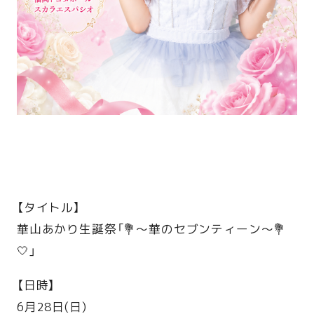
【タイトル】
華山あかり生誕祭「💐‎〜華のセブンティーン〜💐‎
🤍」
【日時】
6月28日(日)