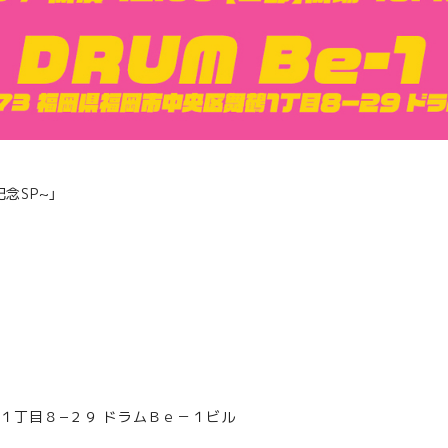
記念SP~」
舞鶴１丁目８−２９ ドラムＢｅ－１ビル