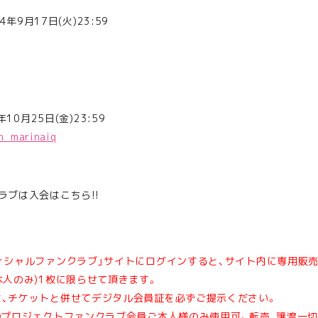
4年9月17日(火)23:59
年10月25日(金)23:59
th_marinaiq
ラブは入会はこちら!!
ィシャルファンクラブ」サイトにログインすると、サイト内に専用販
本人のみ)1枚に限らせて頂きます。
は、チケットと併せてデジタル会員証を必ずご提示ください。
Qプロジェクトファンクラブ会員ご本人様のみ使用可。転売、譲渡一切