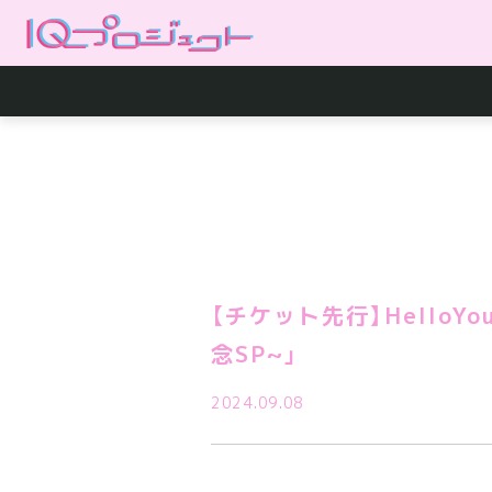
【チケット先行】HelloYo
念SP~」
2024.09.08