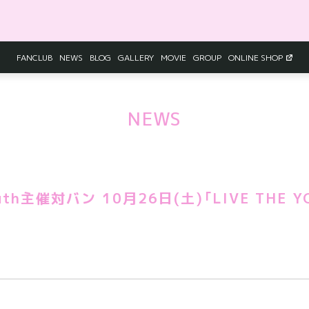
FANCLUB
NEWS
BLOG
GALLERY
MOVIE
GROUP
ONLINE SHOP
NEWS
uth主催対バン 10月26日(土)「LIVE THE