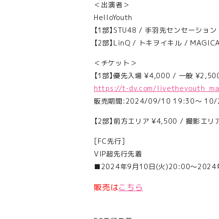
＜出演者＞
HelloYouth
【1部】STU48 / ⼿⽻先センセーション / P
【2部】LinQ / トキヲイキル / MAGIC
＜チケット＞
【1部】優先入場 ¥4,000 / 一般 ¥2,50
https://t-dv.com/livetheyouth_ma
販売期間:2024/09/10 19:30〜 10/2
【2部】前方エリア ¥4,500 / 撮影エリア ¥
[FC先行]
VIP超先行先着
■2024年9月10日(火)20:00〜2024
販売は
こちら